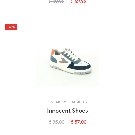
€ 89,90
€ 62,93
-40%
SNEAKERS - BASKETS
Innocent Shoes
€ 95,00
€ 57,00