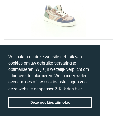
VELCROSCHOENEN
Innocent Shoes
Wij maken op deze website gebruik van
cookies om uw gebruikerservaring te
€ 99,90
€ 59,94
optimaliseren. Wij zijn wettelijk verplicht om
u hierover te informeren. Wilt u meer weten
over cookies of uw cookie-instellingen voor
deze website aanpassen?
Klik dan hier.
‹
1
2
›
Deze cookies zijn oké.