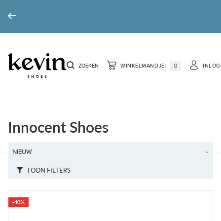
ZOEKEN
WINKELMANDJE:
0
INLO
Innocent Shoes
TOON FILTERS
-40%