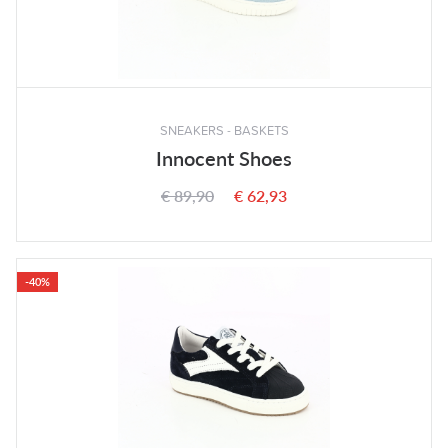
SNEAKERS - BASKETS
Innocent Shoes
€ 89,90
€ 62,93
-40%