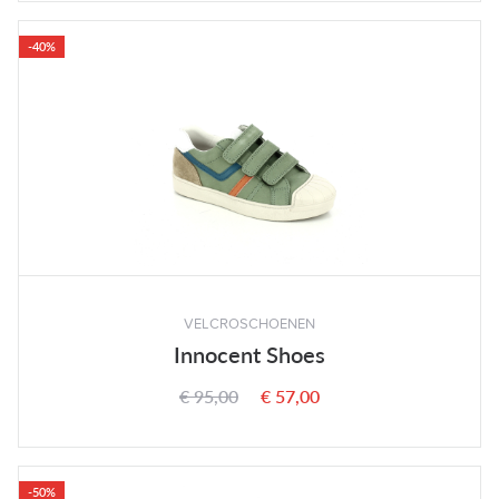
-40%
VELCROSCHOENEN
Innocent Shoes
€ 95,00
€ 57,00
-50%